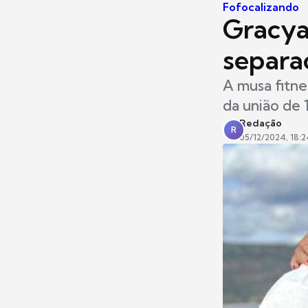
Fofocalizando
Gracya
separa
A musa fitne
da união de 
Redação
R
05/12/2024, 18:2