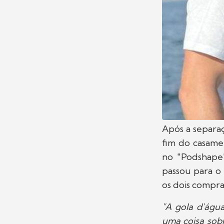
Após a separa
fim do casame
no "Podshape"
passou para o
os dois compr
"A gola d'águ
uma coisa sobr