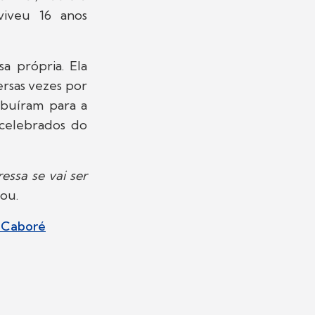
iveu 16 anos
a própria. Ela
rsas vezes por
ibuíram para a
 celebrados do
essa se vai ser
tou.
o Caboré