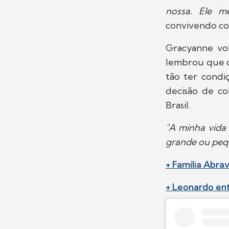
nossa. Ele me
convivendo com
Gracyanne vol
lembrou que c
tão ter condi
decisão de co
Brasil.
"A minha vida 
grande ou pequ
+ Família Abra
+ Leonardo ent