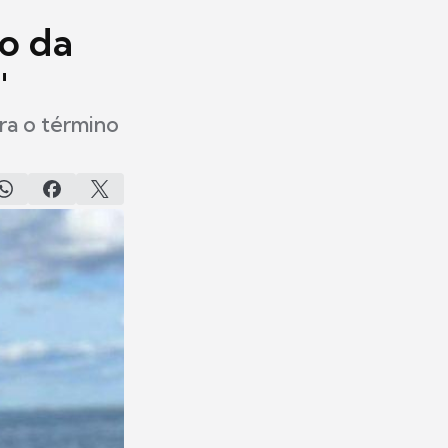
o da
"
ara o término