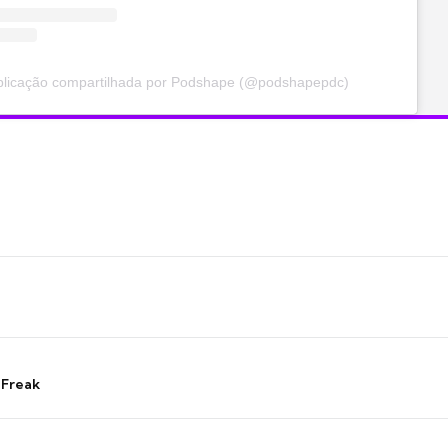
licação compartilhada por Podshape (@podshapepdc)
 Freak