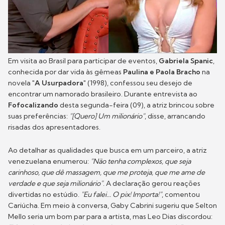
Em visita ao Brasil para participar de eventos,
Gabriela Spanic
,
conhecida por dar vida às gêmeas
Paulina e Paola Bracho
na
novela
"A Usurpadora"
(1998), confessou seu desejo de
encontrar um namorado brasileiro. Durante entrevista ao
Fofocalizando
desta segunda-feira (09), a atriz brincou sobre
suas preferências:
"[Quero] Um milionário"
, disse, arrancando
risadas dos apresentadores.
Ao detalhar as qualidades que busca em um parceiro, a atriz
venezuelana enumerou:
"Não tenha complexos, que seja
carinhoso, que dê massagem, que me proteja, que me ame de
verdade e que seja milionário"
. A declaração gerou reações
divertidas no estúdio.
"Eu falei... O pix! Importa!"
, comentou
Cariúcha. Em meio à conversa, Gaby Cabrini sugeriu que Selton
Mello seria um bom par para a artista, mas Leo Dias discordou: