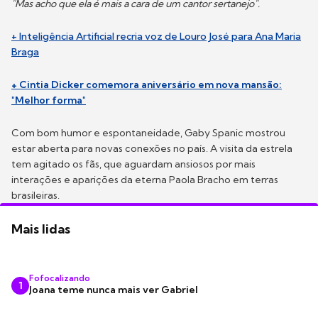
"Mas acho que ela é mais a cara de um cantor sertanejo".
+ Inteligência Artificial recria voz de Louro José para Ana Maria
Braga
+ Cintia Dicker comemora aniversário em nova mansão:
"Melhor forma"
Com bom humor e espontaneidade, Gaby Spanic mostrou
estar aberta para novas conexões no país. A visita da estrela
tem agitado os fãs, que aguardam ansiosos por mais
interações e aparições da eterna Paola Bracho em terras
brasileiras.
Mais lidas
Fofocalizando
1
Joana teme nunca mais ver Gabriel