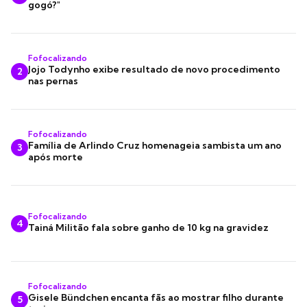
gogó?"
Fofocalizando
Jojo Todynho exibe resultado de novo procedimento
2
nas pernas
Fofocalizando
Família de Arlindo Cruz homenageia sambista um ano
3
após morte
Fofocalizando
4
Tainá Militão fala sobre ganho de 10 kg na gravidez
Fofocalizando
Gisele Bündchen encanta fãs ao mostrar filho durante
5