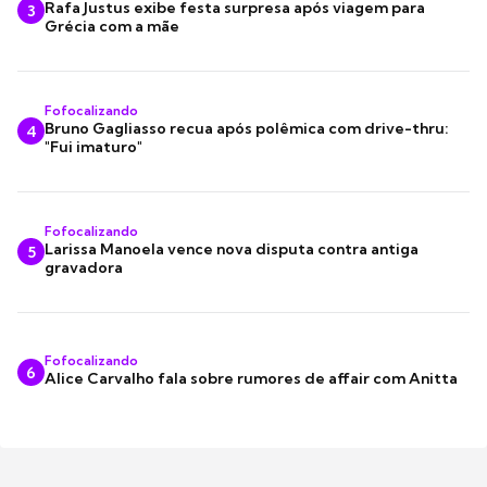
Rafa Justus exibe festa surpresa após viagem para
3
Grécia com a mãe
Fofocalizando
Bruno Gagliasso recua após polêmica com drive-thru:
4
"Fui imaturo"
Fofocalizando
Larissa Manoela vence nova disputa contra antiga
5
gravadora
Fofocalizando
6
Alice Carvalho fala sobre rumores de affair com Anitta