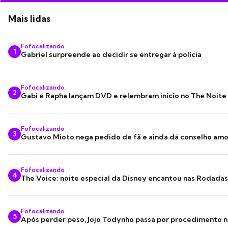
Mais lidas
Fofocalizando
1
Gabriel surpreende ao decidir se entregar à polícia
Fofocalizando
2
Gabi e Rapha lançam DVD e relembram início no The Noite
Fofocalizando
3
Gustavo Mioto nega pedido de fã e ainda dá conselho am
Fofocalizando
4
The Voice: noite especial da Disney encantou nas Rodada
Fofocalizando
5
Após perder peso, Jojo Todynho passa por procedimento n