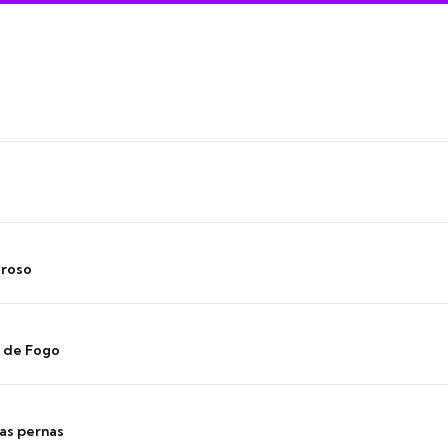
oroso
s de Fogo
as pernas