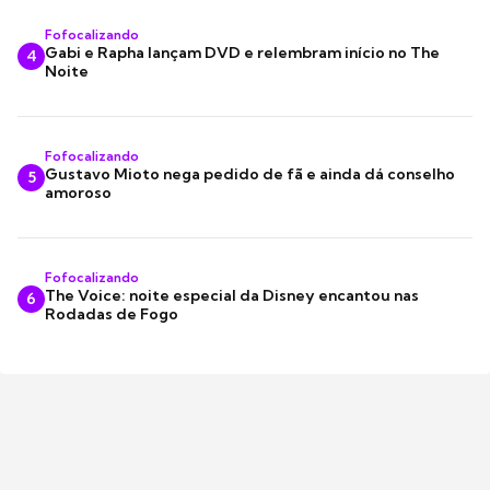
Fofocalizando
Gabi e Rapha lançam DVD e relembram início no The
4
Noite
Fofocalizando
Gustavo Mioto nega pedido de fã e ainda dá conselho
5
amoroso
Fofocalizando
The Voice: noite especial da Disney encantou nas
6
Rodadas de Fogo