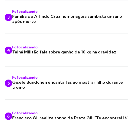
Fofocalizando
Família de Arlindo Cruz homenageia sambista um ano
3
após morte
Fofocalizando
4
Tainá Militão fala sobre ganho de 10 kg na gravidez
Fofocalizando
Gisele Bündchen encanta fãs ao mostrar filho durante
5
treino
Fofocalizando
6
Francisco Gil realiza sonho de Preta Gil: "Te encontrei lá"