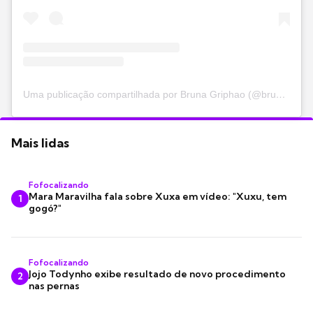
Uma publicação compartilhada por Bruna Griphao (@brunagriphao)
Mais lidas
Fofocalizando
Mara Maravilha fala sobre Xuxa em vídeo: "Xuxu, tem
1
gogó?"
Fofocalizando
Jojo Todynho exibe resultado de novo procedimento
2
nas pernas