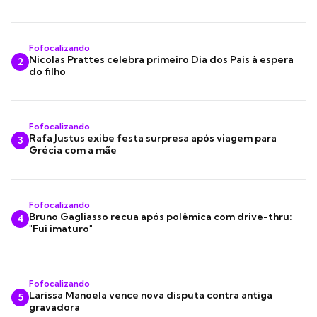
Fofocalizando
Nicolas Prattes celebra primeiro Dia dos Pais à espera
2
do filho
Fofocalizando
Rafa Justus exibe festa surpresa após viagem para
3
Grécia com a mãe
Fofocalizando
Bruno Gagliasso recua após polêmica com drive-thru:
4
"Fui imaturo"
Fofocalizando
Larissa Manoela vence nova disputa contra antiga
5
gravadora