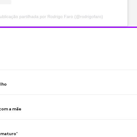
blicação partilhada por Rodrigo Faro (@rodrigofaro)
ilho
 com a mãe
 imaturo"