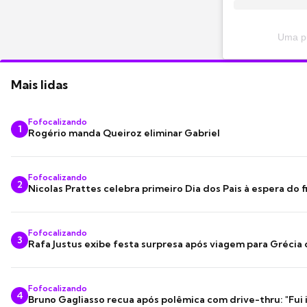
Uma pu
Mais lidas
Fofocalizando
1
Rogério manda Queiroz eliminar Gabriel
Fofocalizando
2
Nicolas Prattes celebra primeiro Dia dos Pais à espera do f
Fofocalizando
3
Rafa Justus exibe festa surpresa após viagem para Grécia
Fofocalizando
4
Bruno Gagliasso recua após polêmica com drive-thru: "Fui