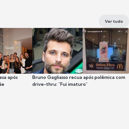
Ver tudo
esa após
Bruno Gagliasso recua após polêmica com
ãe
drive-thru: "Fui imaturo"