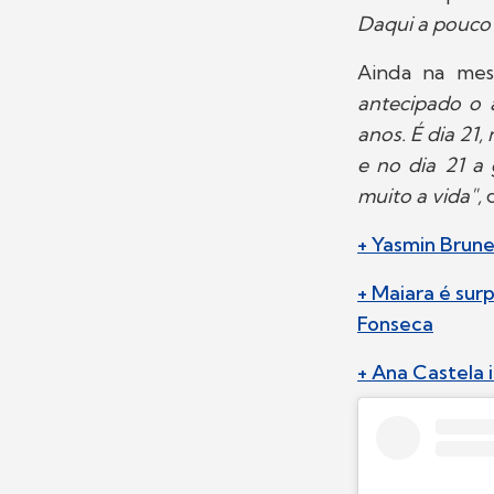
Daqui a pouco
Ainda na mes
antecipado o 
anos. É dia 21
e no dia 21 a
muito a vida",
d
+ Yasmin Brun
+ Maiara é sur
Fonseca
+ Ana Castela 