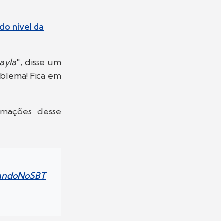
do nível da
ayla
", disse um
oblema! Fica em
rmações desse
zandoNoSBT