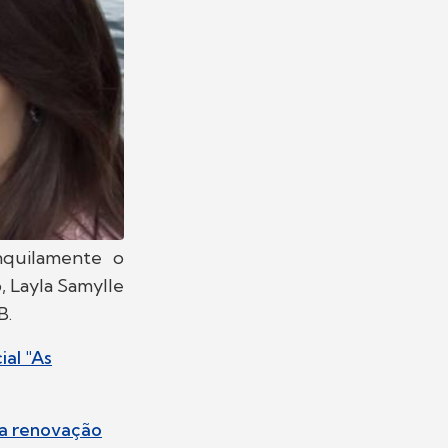
nquilamente o
 Layla Samylle
B.
al "As
da renovação