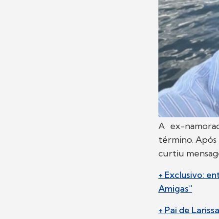
A ex-namor
término. Após
curtiu mensage
+ Exclusivo: e
Amigas"
+ Pai de Lari