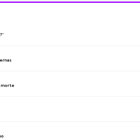
?"
ernas
s morte
no