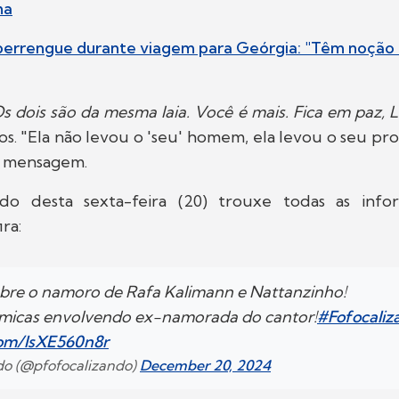
ha
perrengue durante viagem para Geórgia: "Têm noção 
s dois são da mesma laia. Você é mais. Fica em paz, L
s. "Ela não levou o 'seu' homem, ela levou o seu pr
ra mensagem.
ndo desta sexta-feira (20) trouxe todas as info
ra:
re o namoro de Rafa Kalimann e Nattanzinho!
êmicas envolvendo ex-namorada do cantor!
#Fofocali
.com/lsXE560n8r
ndo (@pfofocalizando)
December 20, 2024