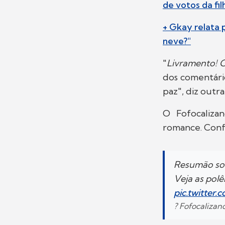
de votos da fil
+ Gkay relata 
neve?"
"
Livramento! O
dos comentário
paz", diz out
O Fofocaliza
romance. Confi
Resumão sob
Veja as pol
pic.twitter
? Fofocaliza