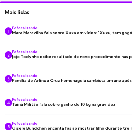
Mais lidas
Fofocalizando
1
Mara Maravilha fala sobre Xuxa em vídeo: "Xuxu, tem gogó
Fofocalizando
2
Jojo Todynho exibe resultado de novo procedimento nas p
Fofocalizando
3
Família de Arlindo Cruz homenageia sambista um ano apó
Fofocalizando
4
Tainá Militão fala sobre ganho de 10 kg na gravidez
Fofocalizando
5
Gisele Bündchen encanta fãs ao mostrar filho durante trei