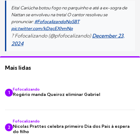
Eita! Cariúcha botou fogo no parquinho e até a ex-sogra de
Nattan se envolveu na treta! O cantor resolveu se
pronunciar:
#FofocalizandoNoSBT
pic.twitter.com/kDqcEXhmNp
? Fofocalizando (@pfofocalizando)
December 23,
2024
Mais lidas
Fofocalizando
1
Rogério manda Queiroz eliminar Gabriel
Fofocalizando
Nicolas Prattes celebra primeiro Dia dos Pais à espera
2
do filho