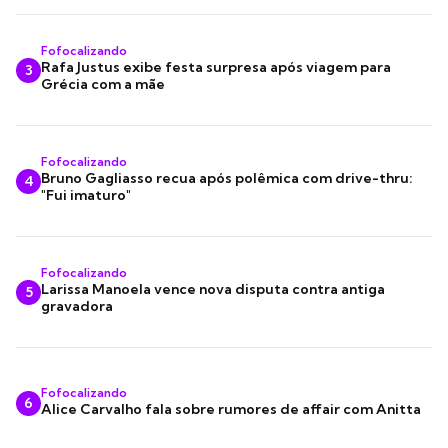
Fofocalizando
Rafa Justus exibe festa surpresa após viagem para
3
Grécia com a mãe
Fofocalizando
Bruno Gagliasso recua após polêmica com drive-thru:
4
"Fui imaturo"
Fofocalizando
Larissa Manoela vence nova disputa contra antiga
5
gravadora
Fofocalizando
6
Alice Carvalho fala sobre rumores de affair com Anitta