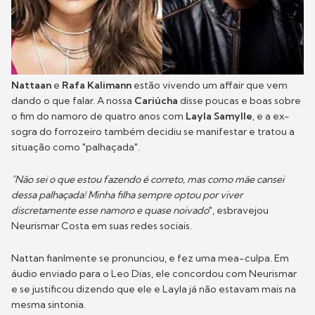
Nattaan
e
Rafa Kalimann
estão vivendo um affair que vem
dando o que falar. A nossa
Cariúcha
disse poucas e boas sobre
o fim do namoro de quatro anos com
Layla Samylle
, e a ex-
sogra do forrozeiro também decidiu se manifestar e tratou a
situação como "palhaçada".
"Não sei o que estou fazendo é correto, mas como mãe cansei
dessa palhaçada! Minha filha sempre optou por viver
discretamente esse namoro e quase noivado
", esbravejou
Neurismar Costa em suas redes sociais.
Nattan fianlmente se pronunciou, e fez uma mea-culpa. Em
áudio enviado para o Leo Dias, ele concordou com Neurismar
e se justificou dizendo que ele e Layla já não estavam mais na
mesma sintonia.