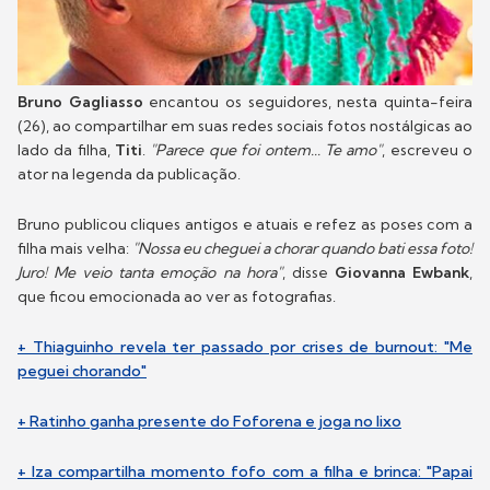
Bruno Gagliasso
encantou os seguidores, nesta quinta-feira
(26), ao compartilhar em suas redes sociais fotos nostálgicas ao
lado da filha,
Titi
.
"Parece que foi ontem... Te amo"
, escreveu o
ator na legenda da publicação.
Bruno publicou cliques antigos e atuais e refez as poses com a
filha mais velha:
"Nossa eu cheguei a chorar quando bati essa foto!
Juro! Me veio tanta emoção na hora"
, disse
Giovanna Ewbank
,
que ficou emocionada ao ver as fotografias.
+ Thiaguinho revela ter passado por crises de burnout: "Me
peguei chorando"
+ Ratinho ganha presente do Foforena e joga no lixo
+ Iza compartilha momento fofo com a filha e brinca: "Papai