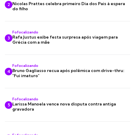
Nicolas Prattes celebra primeiro Dia dos Pais à espera
2
do filho
Fofocalizando
Rafa Justus exibe festa surpresa após viagem para
3
Grécia com a mãe
Fofocalizando
Bruno Gagliasso recua após polêmica com drive-thru:
4
"Fui imaturo"
Fofocalizando
Larissa Manoela vence nova disputa contra antiga
5
gravadora