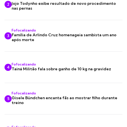
Jojo Todynho exibe resultado de novo procedimento
2
nas pernas
Fofocalizando
Família de Arlindo Cruz homenageia sambista um ano
3
após morte
Fofocalizando
4
Tainá Militão fala sobre ganho de 10 kg na gravidez
Fofocalizando
Gisele Bündchen encanta fãs ao mostrar filho durante
5
treino