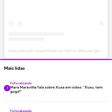
Uma publicação compartilhada por Ota?vio Mesquita (@otaviomesquita)
Mais lidas
Fofocalizando
Mara Maravilha fala sobre Xuxa em vídeo: "Xuxu, tem
1
gogó?"
Fofocalizando