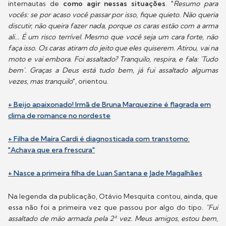
internautas de
como agir nessas situações
. "
Resumo para
vocês: se por acaso você passar por isso, fique quieto. Não queria
discutir, não queira fazer nada, porque os caras estão com a arma
ali... É um risco terrível. Mesmo que você seja um cara forte, não
faça isso. Os caras atiram do jeito que eles quiserem. Atirou, vai na
moto e vai embora. Foi assaltado? Tranquilo, respira, e fala: 'Tudo
bem'. Graças a Deus está tudo bem, já fui assaltado algumas
vezes, mas tranquilo
", orientou.
+ Beijo apaixonado! Irmã de Bruna Marquezine é flagrada em
clima de romance no nordeste
+ Filha de Maíra Cardi é diagnosticada com transtorno:
"Achava que era frescura"
+ Nasce a primeira filha de Luan Santana e Jade Magalhães
Na legenda da publicação, Otávio Mesquita contou, ainda, que
essa não foi a primeira vez que passou por algo do tipo.
"Fui
assaltado de mão armada pela 2ª vez. Meus amigos, estou bem,