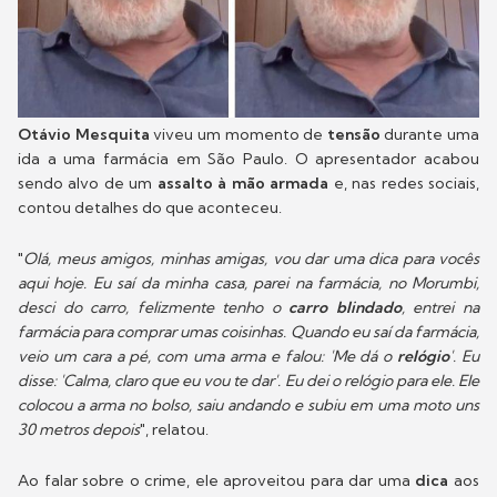
Otávio Mesquita
viveu um momento de
tensão
durante uma
ida a uma farmácia em São Paulo. O apresentador acabou
sendo alvo de um
assalto à mão armada
e, nas redes sociais,
contou detalhes do que aconteceu.
"
Olá, meus amigos, minhas amigas, vou dar uma dica para vocês
aqui hoje. Eu saí da minha casa, parei na farmácia, no Morumbi,
desci do carro, felizmente tenho o
carro blindado
, entrei na
farmácia para comprar umas coisinhas. Quando eu saí da farmácia,
veio um cara a pé, com uma arma e falou: 'Me dá o
relógio
'. Eu
disse: 'Calma, claro que eu vou te dar'. Eu dei o relógio para ele. Ele
colocou a arma no bolso, saiu andando e subiu em uma moto uns
30 metros depois
", relatou.
Ao falar sobre o crime, ele aproveitou para dar uma
dica
aos