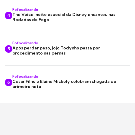
Fofocalizando
The Voice: noite especial da Disney encantou nas
4
Rodadas de Fogo
Fofocalizando
Após perder peso, Jojo Todynho passa por
5
procedimento nas pernas
Fofocalizando
Cesar Filho e Elaine Mickely celebram chegada do
6
primeiro neto