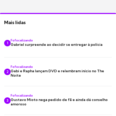
Mais lidas
Fofocalizando
1
Gabriel surpreende ao decidir se entregar à polícia
Fofocalizando
Gabi e Rapha lançam DVD e relembram início no The
2
Noite
Fofocalizando
Gustavo Mioto nega pedido de fã e ainda dá conselho
3
amoroso