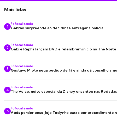
Mais lidas
Fofocalizando
1
Gabriel surpreende ao decidir se entregar à polícia
Fofocalizando
2
Gabi e Rapha lançam DVD e relembram início no The Noite
Fofocalizando
3
Gustavo Mioto nega pedido de fã e ainda dá conselho am
Fofocalizando
4
The Voice: noite especial da Disney encantou nas Rodada
Fofocalizando
5
Após perder peso, Jojo Todynho passa por procedimento n