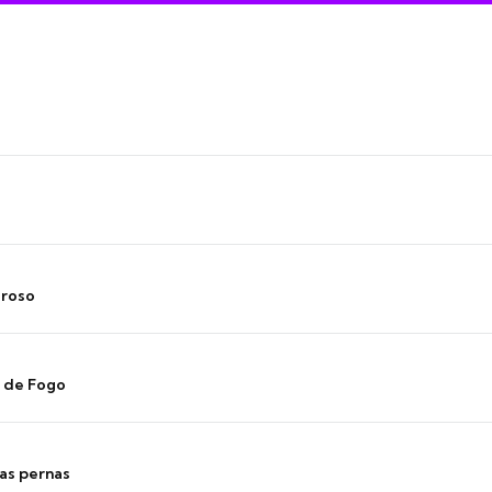
oroso
s de Fogo
as pernas