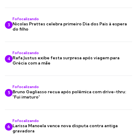
Fofocalizando
Nicolas Prattes celebra primeiro Dia dos Pais à espera
3
do filho
Fofocalizando
Rafa Justus exibe festa surpresa após viagem para
4
Grécia com a mãe
Fofocalizando
Bruno Gagliasso recua após polêmica com drive-thru:
5
"Fui imaturo"
Fofocalizando
Larissa Manoela vence nova disputa contra antiga
6
gravadora