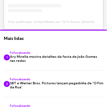
Uma publicação compartilhada por Tai?s Araujo (@taisdeverdade)
Mais lidas
Fofocalizando
Ary Mirelle mostra detalhes da festa de João Gomes
1
nas redes
Fofocalizando
SBT e Warner Bros. Pictures lançam pegadinha de "O Fim
2
da Rua"
Fofocalizando