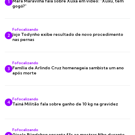
Mara Maravilha fala sobre Xuxa em vídeo: "Xuxu, tem
1
gogó?"
Fofocalizando
Jojo Todynho exibe resultado de novo procedimento
2
nas pernas
Fofocalizando
Família de Arlindo Cruz homenageia sambista um ano
3
após morte
Fofocalizando
4
Tainá Militão fala sobre ganho de 10 kg na gravidez
Fofocalizando
Gisele Bündchen encanta fãs ao mostrar filho durante