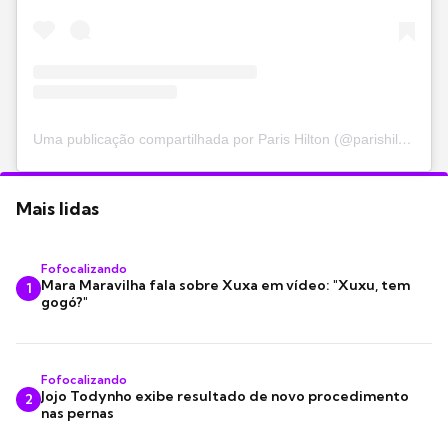
Uma publicação compartilhada por Paris Hilton (@parishilton)
Mais lidas
Fofocalizando
Mara Maravilha fala sobre Xuxa em vídeo: "Xuxu, tem
1
gogó?"
Fofocalizando
Jojo Todynho exibe resultado de novo procedimento
2
nas pernas