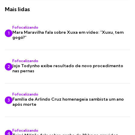
Mais lidas
Fofocalizando
Mara Maravilha fala sobre Xuxa em vídeo: "Xuxu, tem
1
gogó?"
Fofocalizando
Jojo Todynho exibe resultado de novo procedimento
2
nas pernas
Fofocalizando
Família de Arlindo Cruz homenageia sambista um ano
3
após morte
Fofocalizando
4