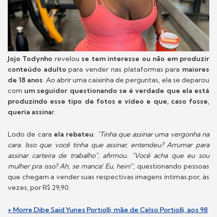
Jojo Todynho
revelou
se tem interesse ou não em produzir
conteúdo adulto
para vender nas plataformas para
maiores
de 18 anos
. Ao abrir uma caixinha de perguntas, ela se deparou
com
um seguidor questionando se é verdade que ela está
produzindo esse tipo de fotos e vídeo e que, caso fosse,
queria assina
r.
Lodo de cara
ela rebateu
:
"Tinha que assinar uma vergonha na
cara. Isso que você tinha que assinar, entendeu? Arrumar para
assinar carteira de trabalho", afirmou. "Você acha que eu sou
mulher pra isso? Ah, se manca! Eu, hein!"
, questionando pessoas
que chegam a vender suas respectivas imagens íntimas por, às
vezes, por R$ 29,90.
+ Morre Dibe Said Yunes Portiolli, mãe de Celso Portiolli, aos 98