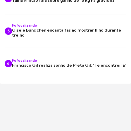
Tainá Militão fala sobre ganho de 10 kg na gravidez
Fofocalizando
Gisele Bündchen encanta fãs ao mostrar filho durante
5
treino
Fofocalizando
6
Francisco Gil realiza sonho de Preta Gil: "Te encontrei lá"