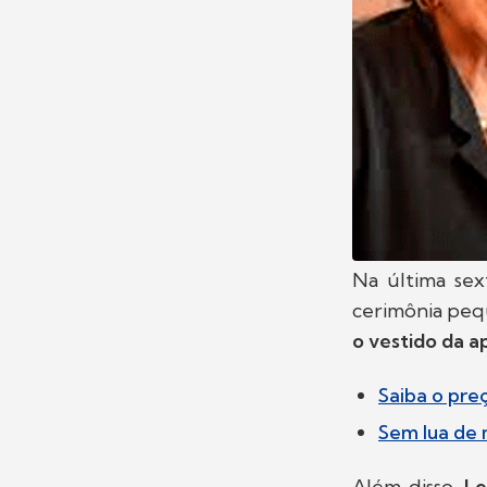
Na última sext
cerimônia pequ
o vestido da a
Saiba o pre
Sem lua de 
Além disso,
Le