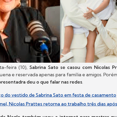
a-feira (10),
Sabrina Sato se casou com Nicolas Pr
ena e reservada apenas para família e amigos. Poré
presentadra deu o que falar nas redes
.
ço do vestido de Sabrina Sato em festa de casamento
mel, Nicolas Prattes retorna ao trabalho três dias ap
da Nagle também usou a internet para mostrar qu