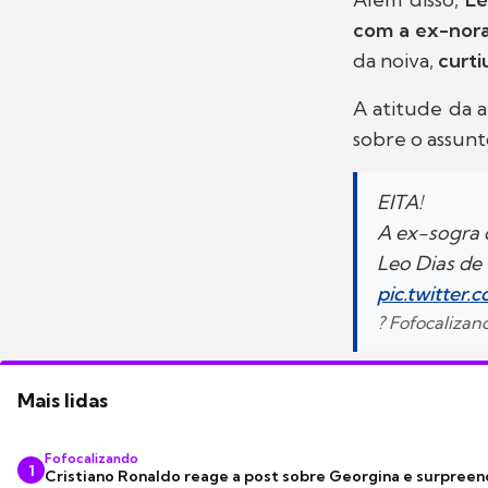
com a ex-nora
da noiva,
curti
A atitude da a
sobre o assunt
EITA!
A ex-sogra 
Leo Dias de 
pic.twitter
? Fofocaliza
Mais lidas
Fofocalizando
1
Cristiano Ronaldo reage a post sobre Georgina e surpree