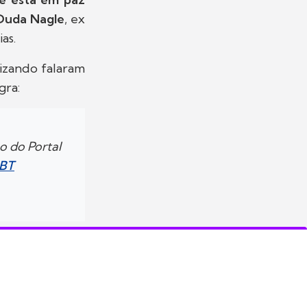
Duda Nagle
, ex
as.
lizando falaram
gra:
o do Portal
SBT