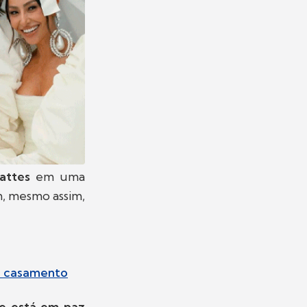
attes
em uma
m, mesmo assim,
ós casamento
e está em paz