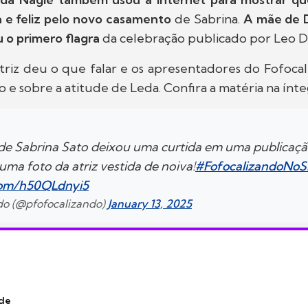
 e feliz pelo novo casamento
de Sabrina.
A mãe de 
u o primero flagra
da celebração publicado por Leo Di
triz deu o que falar e os apresentadores do Fofoca
o e sobre a atitude de Leda. Confira a matéria na ínte
de Sabrina Sato deixou uma curtida em uma publicaçã
uma foto da atriz vestida de noiva!
#FofocalizandoNo
.com/h50QLdnyi5
ndo (@pfofocalizando)
January 13, 2025
nde