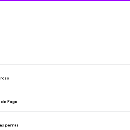
oroso
s de Fogo
as pernas