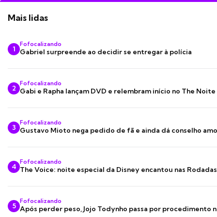
Mais lidas
Fofocalizando
1
Gabriel surpreende ao decidir se entregar à polícia
Fofocalizando
2
Gabi e Rapha lançam DVD e relembram início no The Noite
Fofocalizando
3
Gustavo Mioto nega pedido de fã e ainda dá conselho am
Fofocalizando
4
The Voice: noite especial da Disney encantou nas Rodada
Fofocalizando
5
Após perder peso, Jojo Todynho passa por procedimento n