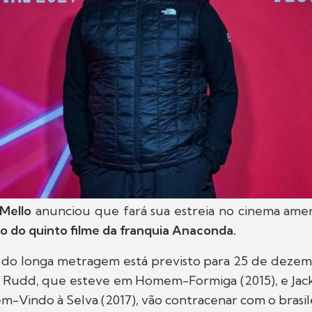
 Mello
anunciou que fará sua estreia no cinema amer
o do quinto filme da franquia Anaconda.
do longa metragem está previsto para 25 de dezem
l Rudd, que esteve em Homem-Formiga (2015), e Jack
em-Vindo à Selva (2017), vão contracenar com o brasil