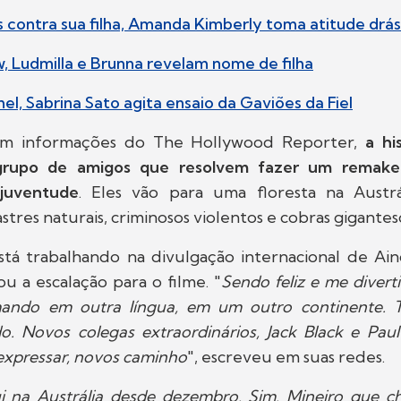
 contra sua filha, Amanda Kimberly toma atitude drás
, Ludmilla e Brunna revelam nome de filha
el, Sabrina Sato agita ensaio da Gaviões da Fiel
m informações do The Hollywood Reporter,
a hi
rupo de amigos que resolvem fazer um remake
 juventude
. Eles vão para uma floresta na Austr
stres naturais, criminosos violentos e cobras gigantes
stá trabalhando na divulgação internacional de Ai
ou a escalação para o filme. "
Sendo feliz e me diver
ando em outra língua, em um outro continente. T
o. Novos colegas extraordinários, Jack Black e Paul
expressar, novos caminho
", escreveu em suas redes.
i na Austrália desde dezembro. Sim. Mineiro que ch