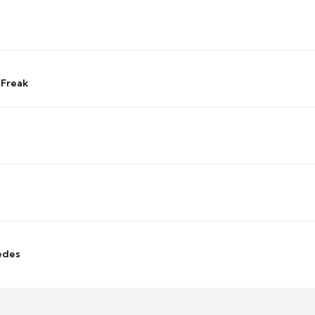
 Freak
edes