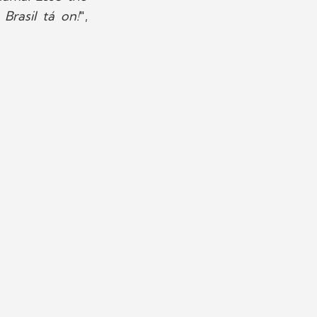
Brasil tá on!
",