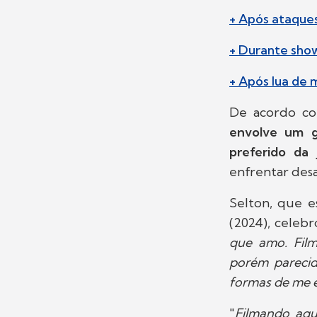
+ Após ataques
+ Durante show
+ Após lua de m
De acordo co
envolve um g
preferido da
enfrentar desa
Selton, que e
(2024), celebr
que amo. Film
porém parecid
formas de me 
"
Filmando aqu