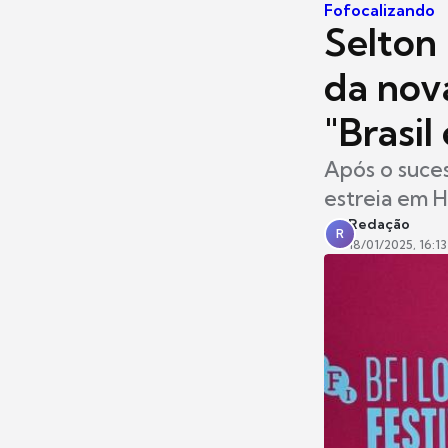
Fofocalizando
Selton 
da nov
"Brasil
Após o suces
estreia em 
Redação
R
18/01/2025, 16:13