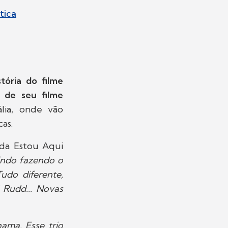
tica
stória do filme
 de seu filme
ália, onde vão
cas.
nda Estou Aqui
tindo fazendo o
udo diferente,
 Rudd... Novas
ama. Esse trio