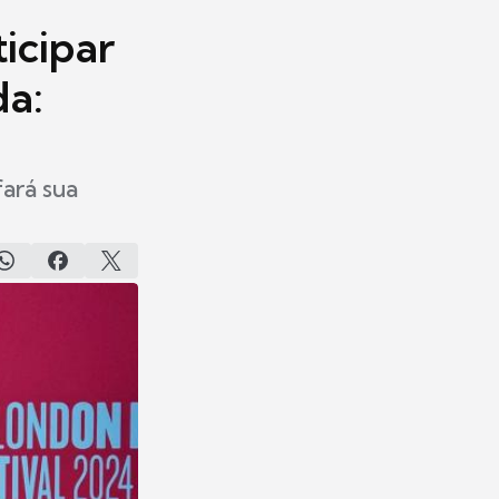
icipar
da:
fará sua