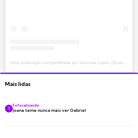
Uma publicação compartilhada por Vanessa Lopes (@vanessalopesr_)
Mais lidas
Fofocalizando
1
Joana teme nunca mais ver Gabriel