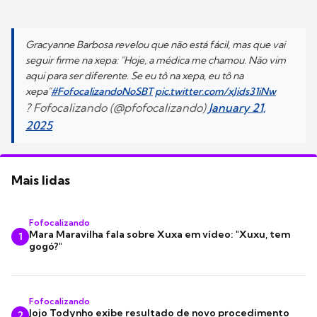
Gracyanne Barbosa revelou que não está fácil, mas que vai
seguir firme na xepa: "Hoje, a médica me chamou. Não vim
aqui para ser diferente. Se eu tô na xepa, eu tô na
xepa"
#FofocalizandoNoSBT
pic.twitter.com/xJids31iNw
? Fofocalizando (@pfofocalizando)
January 21,
2025
Mais lidas
Fofocalizando
Mara Maravilha fala sobre Xuxa em vídeo: "Xuxu, tem
1
gogó?"
Fofocalizando
Jojo Todynho exibe resultado de novo procedimento
2