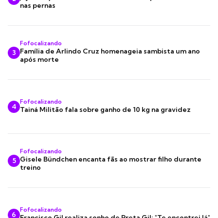
nas pernas
Fofocalizando
Família de Arlindo Cruz homenageia sambista um ano
3
após morte
Fofocalizando
4
Tainá Militão fala sobre ganho de 10 kg na gravidez
Fofocalizando
Gisele Bündchen encanta fãs ao mostrar filho durante
5
treino
Fofocalizando
6
Francisco Gil realiza sonho de Preta Gil: "Te encontrei lá"