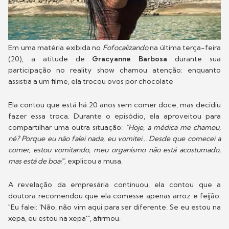
Em uma matéria exibida no
Fofocalizando
na última terça-feira
(20), a atitude de
Gracyanne Barbosa
durante sua
participação no reality show chamou atenção: enquanto
assistia a um filme, ela trocou ovos por chocolate
Ela contou que está há 20 anos sem comer doce, mas decidiu
fazer essa troca. Durante o episódio, ela aproveitou para
compartilhar uma outra situação:
"Hoje, a médica me chamou,
né? Porque eu não falei nada, eu vomitei... Desde que comecei a
comer, estou vomitando, meu organismo não está acostumado,
mas está de boa!",
explicou a musa.
A revelação da empresária continuou, ela contou que a
doutora recomendou que ela comesse apenas arroz e feijão.
"Eu falei: 'Não, não vim aqui para ser diferente. Se eu estou na
xepa, eu estou na xepa'", afirmou.