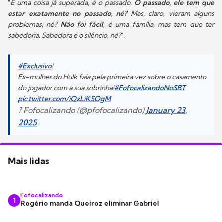
"
É uma coisa já superada, é o passado.
O passado, ele tem que
estar exatamente no passado, né?
Mas, claro, vieram alguns
problemas, né?
Não foi fácil
, é uma família, mas tem que ter
sabedoria. Sabedora e o silêncio, né?
".
#Exclusivo
!
Ex-mulher do Hulk fala pela primeira vez sobre o casamento
do jogador com a sua sobrinha!
#FofocalizandoNoSBT
pic.twitter.com/iQzLiKSOgM
? Fofocalizando (@pfofocalizando)
January 23,
2025
Mais lidas
Fofocalizando
1
Rogério manda Queiroz eliminar Gabriel