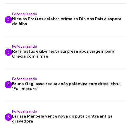
Fofocalizando
Nicolas Prattes celebra primeiro Dia dos Pais à espera
2
do filho
Fofocalizando
Rafa Justus exibe festa surpresa após viagem para
3
Grécia com a mãe
Fofocalizando
Bruno Gagliasso recua após polêmica com drive-thru:
4
"Fui imaturo"
Fofocalizando
Larissa Manoela vence nova disputa contra antiga
5
gravadora