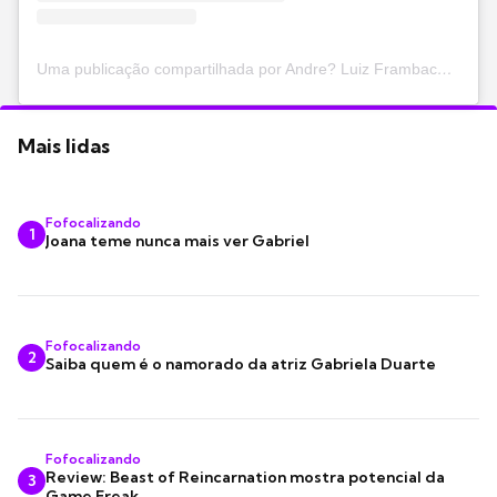
Uma publicação compartilhada por Andre? Luiz Frambach (@andreluizframbach)
Mais lidas
Fofocalizando
1
Joana teme nunca mais ver Gabriel
Fofocalizando
2
Saiba quem é o namorado da atriz Gabriela Duarte
Fofocalizando
Review: Beast of Reincarnation mostra potencial da
3
Game Freak