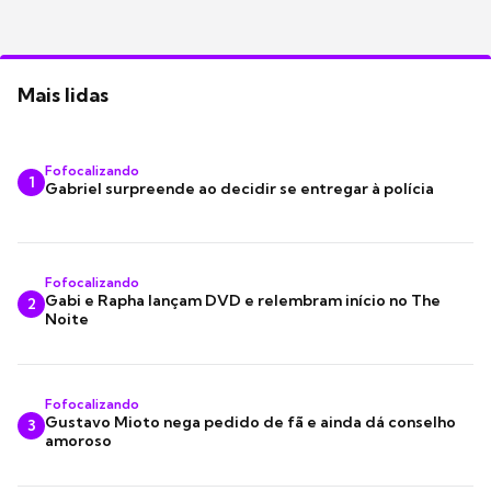
Mais lidas
Fofocalizando
1
Gabriel surpreende ao decidir se entregar à polícia
Fofocalizando
Gabi e Rapha lançam DVD e relembram início no The
2
Noite
Fofocalizando
Gustavo Mioto nega pedido de fã e ainda dá conselho
3
amoroso