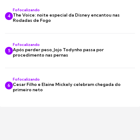
Fofocalizando
The Voice: noite especial da Disney encantou nas
4
Rodadas de Fogo
Fofocalizando
Após perder peso, Jojo Todynho passa por
5
procedimento nas pernas
Fofocalizando
Cesar Filho e Elaine Mickely celebram chegada do
6
primeiro neto