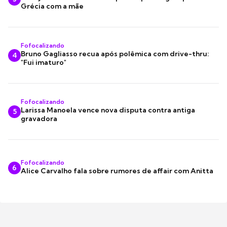
Grécia com a mãe
Fofocalizando
Bruno Gagliasso recua após polêmica com drive-thru:
4
"Fui imaturo"
Fofocalizando
Larissa Manoela vence nova disputa contra antiga
5
gravadora
Fofocalizando
6
Alice Carvalho fala sobre rumores de affair com Anitta