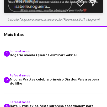
Isabelle Nogueira anuncia separação (Reprodução/Instagram)
Mais lidas
Fofocalizando
1
Rogério manda Queiroz eliminar Gabriel
Fofocalizando
Nicolas Prattes celebra primeiro Dia dos Pais à espera
2
do filho
Fofocalizando
Rafa Justus exibe festa surpresa após viagem para
3