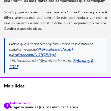
plataforma,
os bastidores das competições que participam
.
Scooby, que é
casado com a modelo Cintia Dicker e pai de 4
filhos
, afimrou que seu conteúdo não terá nada a ver com o
que as pessoas estão acostumadas a ver naquele tipo de site.
Confira o que ele disse:
Olha o que o Pedro Scooby falou sobre essa estreia na
plataforma adulta!
#FofocalizandoNoSBT
pic.twitter.com/ivO7Q7VYg2
? Fofocalizando (@pfofocalizando)
February 6,
2025
Mais lidas
Fofocalizando
1
Rogério manda Queiroz eliminar Gabriel