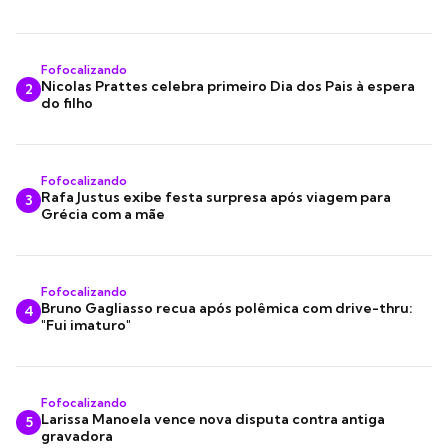
Fofocalizando
Nicolas Prattes celebra primeiro Dia dos Pais à espera
2
do filho
Fofocalizando
Rafa Justus exibe festa surpresa após viagem para
3
Grécia com a mãe
Fofocalizando
Bruno Gagliasso recua após polêmica com drive-thru:
4
"Fui imaturo"
Fofocalizando
Larissa Manoela vence nova disputa contra antiga
5
gravadora