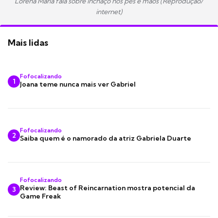
Lorena Maria fala sobre inchaço nos pés e mãos (Reprodução/
internet)
Mais lidas
Fofocalizando
1
Joana teme nunca mais ver Gabriel
Fofocalizando
2
Saiba quem é o namorado da atriz Gabriela Duarte
Fofocalizando
Review: Beast of Reincarnation mostra potencial da
3
Game Freak