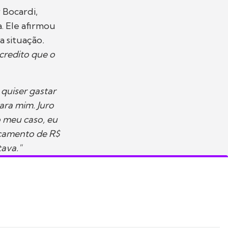
 Bocardi,
. Ele afirmou
a situação
.
credito que o
quiser gastar
ara mim. Juro
o meu caso, eu
rçamento de R$
tava."