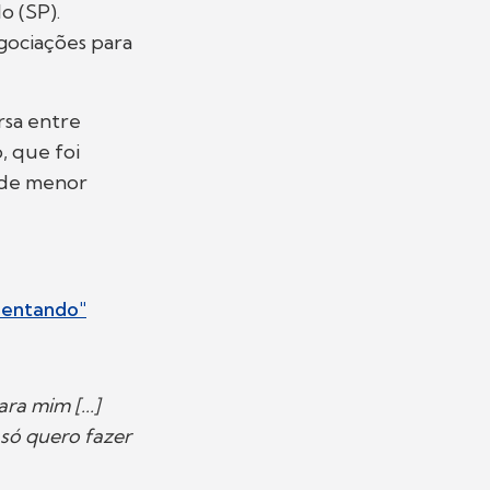
o (SP).
gociações para
rsa entre
, que foi
o de menor
uentando"
a mim [...]
só quero fazer