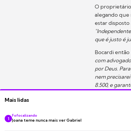
O proprietári
alegando que n
estar disposto
"Independente 
que é justo é ju
Bocardi então 
com advogado e
por Deus. Para
nem precisarei
8.500, e garan
Mais lidas
Fofocalizando
1
Joana teme nunca mais ver Gabriel