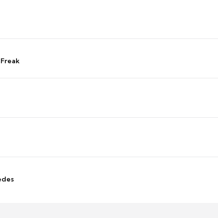
 Freak
edes