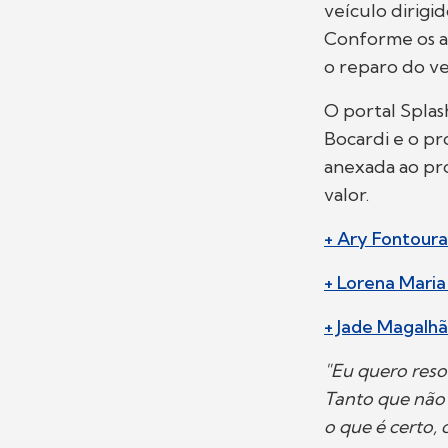
veículo dirigi
Conforme os au
o reparo do ve
O portal Splas
Bocardi e o pr
anexada ao pro
valor.
+ Ary Fontoura
+ Lorena Mari
+ Jade Magalhã
"Eu quero reso
Tanto que não 
o que é certo, 