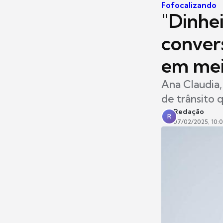
Fofocalizando
"Dinhe
conver
em mei
Ana Claudia,
de trânsito 
Redação
R
07/02/2025, 10: