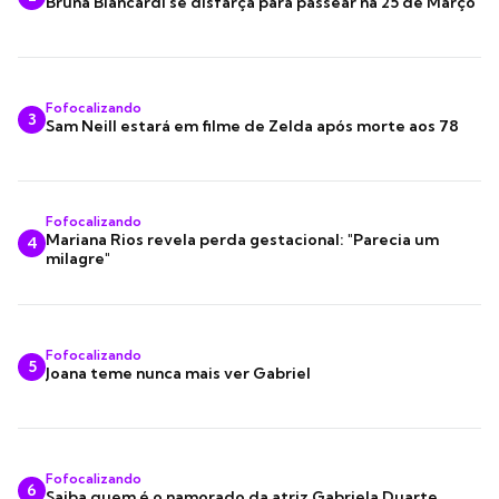
Bruna Biancardi se disfarça para passear na 25 de Março
Fofocalizando
3
Sam Neill estará em filme de Zelda após morte aos 78
Fofocalizando
Mariana Rios revela perda gestacional: "Parecia um
4
milagre"
Fofocalizando
5
Joana teme nunca mais ver Gabriel
Fofocalizando
6
Saiba quem é o namorado da atriz Gabriela Duarte