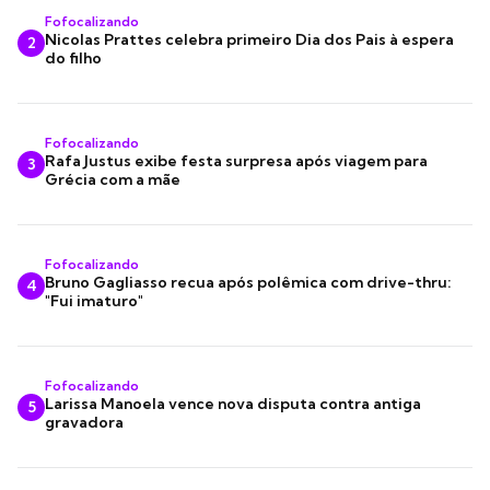
Fofocalizando
Nicolas Prattes celebra primeiro Dia dos Pais à espera
2
do filho
Fofocalizando
Rafa Justus exibe festa surpresa após viagem para
3
Grécia com a mãe
Fofocalizando
Bruno Gagliasso recua após polêmica com drive-thru:
4
"Fui imaturo"
Fofocalizando
Larissa Manoela vence nova disputa contra antiga
5
gravadora