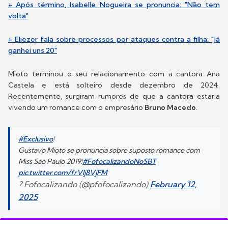
+ Após término, Isabelle Nogueira se pronuncia: "Não tem
volta"
+ Eliezer fala sobre processos por ataques contra a filha: "Já
ganhei uns 20"
Mioto terminou o seu relacionamento com a cantora Ana
Castela e está solteiro desde dezembro de 2024.
Recentemente, surgiram rumores de que a cantora estaria
vivendo um romance com o empresário
Bruno Macedo
.
#Exclusivo
!
Gustavo Mioto se pronuncia sobre suposto romance com
Miss São Paulo 2019!
#FofocalizandoNoSBT
pic.twitter.com/frVIj8VjFM
? Fofocalizando (@pfofocalizando)
February 12,
2025