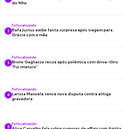
do filho
Fofocalizando
Rafa Justus exibe festa surpresa após viagem para
2
Grécia com a mãe
Fofocalizando
Bruno Gagliasso recua após polêmica com drive-thru:
3
"Fui imaturo"
Fofocalizando
Larissa Manoela vence nova disputa contra antiga
4
gravadora
Fofocalizando
5
Alice Carvalho fala sobre rumores de affair com Anitta