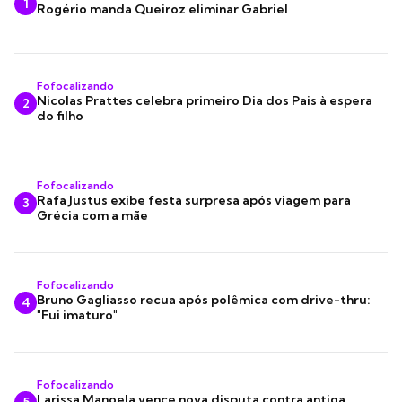
1
Rogério manda Queiroz eliminar Gabriel
Fofocalizando
Nicolas Prattes celebra primeiro Dia dos Pais à espera
2
do filho
Fofocalizando
Rafa Justus exibe festa surpresa após viagem para
3
Grécia com a mãe
Fofocalizando
Bruno Gagliasso recua após polêmica com drive-thru:
4
"Fui imaturo"
Fofocalizando
Larissa Manoela vence nova disputa contra antiga