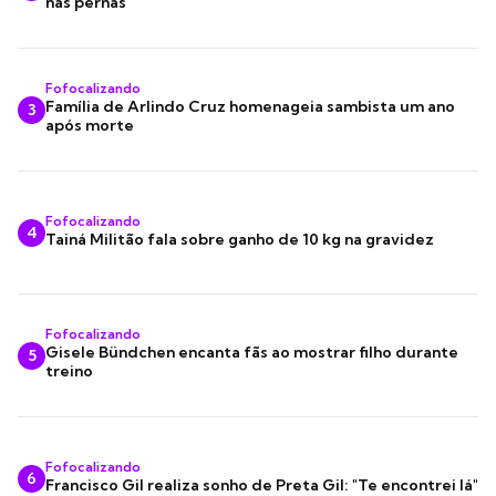
nas pernas
Fofocalizando
Família de Arlindo Cruz homenageia sambista um ano
3
após morte
Fofocalizando
4
Tainá Militão fala sobre ganho de 10 kg na gravidez
Fofocalizando
Gisele Bündchen encanta fãs ao mostrar filho durante
5
treino
Fofocalizando
6
Francisco Gil realiza sonho de Preta Gil: "Te encontrei lá"