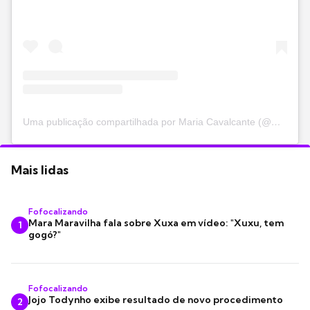
Uma publicação compartilhada por Maria Cavalcante (@mariacavalcante)
Mais lidas
Fofocalizando
Mara Maravilha fala sobre Xuxa em vídeo: "Xuxu, tem
1
gogó?"
Fofocalizando
Jojo Todynho exibe resultado de novo procedimento
2