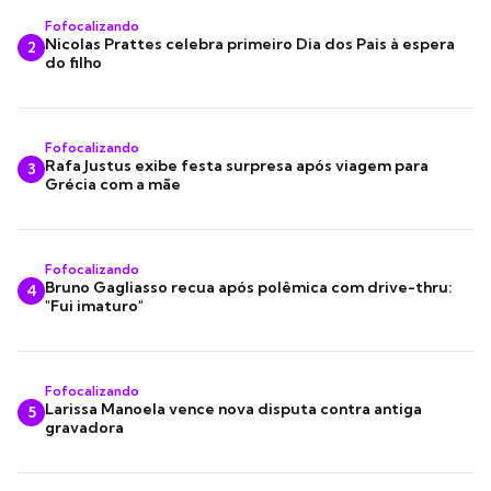
Fofocalizando
Nicolas Prattes celebra primeiro Dia dos Pais à espera
2
do filho
Fofocalizando
Rafa Justus exibe festa surpresa após viagem para
3
Grécia com a mãe
Fofocalizando
Bruno Gagliasso recua após polêmica com drive-thru:
4
"Fui imaturo"
Fofocalizando
Larissa Manoela vence nova disputa contra antiga
5
gravadora