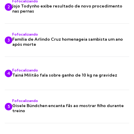
Fofocalizando
Jojo Todynho exibe resultado de novo procedimento
2
nas pernas
Fofocalizando
Família de Arlindo Cruz homenageia sambista um ano
3
após morte
Fofocalizando
4
Tainá Militão fala sobre ganho de 10 kg na gravidez
Fofocalizando
Gisele Bündchen encanta fãs ao mostrar filho durante
5
treino