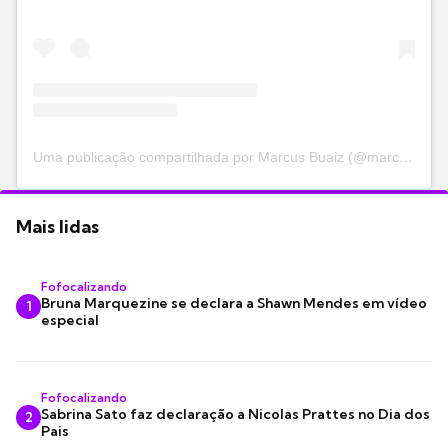
Uma publicação compartilhada por Marcus Buaiz (@marcusbuaiz)
Mais lidas
Fofocalizando
Bruna Marquezine se declara a Shawn Mendes em vídeo
1
especial
Fofocalizando
Sabrina Sato faz declaração a Nicolas Prattes no Dia dos
2
Pais