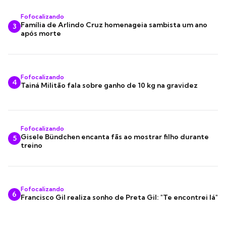
Fofocalizando
Família de Arlindo Cruz homenageia sambista um ano
3
após morte
Fofocalizando
4
Tainá Militão fala sobre ganho de 10 kg na gravidez
Fofocalizando
Gisele Bündchen encanta fãs ao mostrar filho durante
5
treino
Fofocalizando
6
Francisco Gil realiza sonho de Preta Gil: "Te encontrei lá"