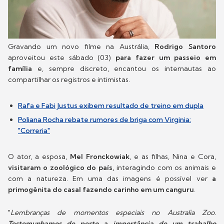
Gravando um novo filme na Austrália,
Rodrigo Santoro
aproveitou este sábado (03)
para fazer um passeio em
família
e, sempre discreto, encantou os internautas ao
compartilhar os registros e intimistas.
Rafa e Fabi Justus exibem resultado de treino em dupla
Poliana Rocha rebate rumores de briga com Virginia:
"Correria"
O ator, a esposa,
Mel Fronckowiak
, e as filhas, Nina e Cora,
visitaram o zoológico do país,
interagindo com os animais e
com a natureza. Em uma das imagens é possível ver
a
primogênita do casal fazendo carinho em um canguru
.
"
Lembranças de momentos especiais no Australia Zoo.
Testemunhamos de perto a importância de um trabalho