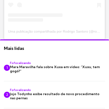
Uma publicação compartilhada por Rodrigo Santoro (@rodrigosantoro)
Mais lidas
Fofocalizando
Mara Maravilha fala sobre Xuxa em vídeo: "Xuxu, tem
1
gogó?"
Fofocalizando
Jojo Todynho exibe resultado de novo procedimento
2
nas pernas