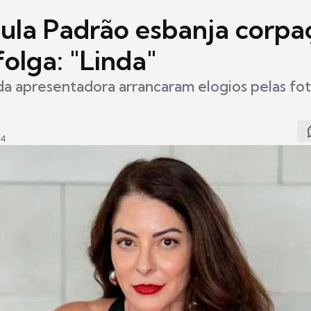
ula Padrão esbanja corp
folga: "Linda"
a apresentadora arrancaram elogios pelas fo
44