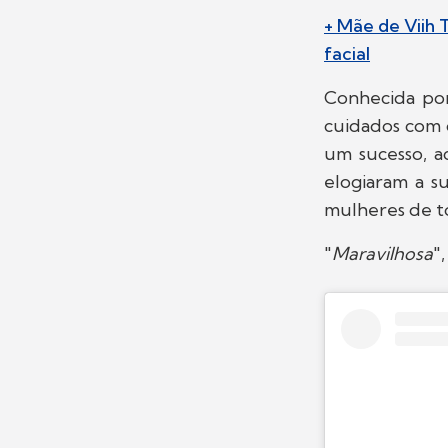
+ Mãe de Viih 
facial
Conhecida po
cuidados com 
um sucesso, a
elogiaram a s
mulheres de to
"
Maravilhosa
"