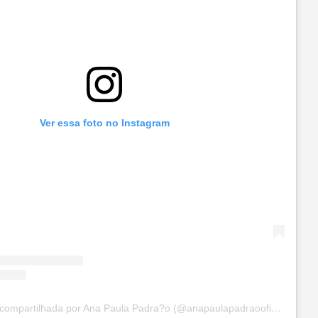
Ver essa foto no Instagram
Uma publicação compartilhada por Ana Paula Padra?o (@anapaulapadraooficial)