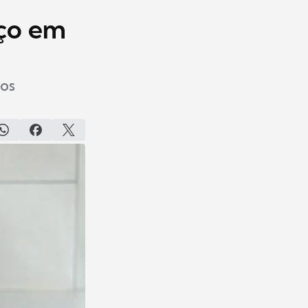
aço em
tos