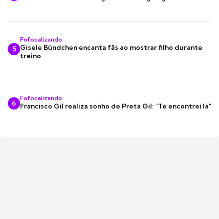
Fofocalizando
Gisele Bündchen encanta fãs ao mostrar filho durante
5
treino
Fofocalizando
6
Francisco Gil realiza sonho de Preta Gil: "Te encontrei lá"