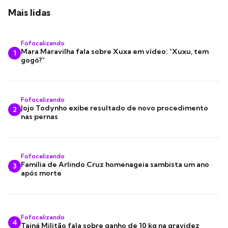
Mais lidas
Fofocalizando
Mara Maravilha fala sobre Xuxa em vídeo: "Xuxu, tem
1
gogó?"
Fofocalizando
Jojo Todynho exibe resultado de novo procedimento
2
nas pernas
Fofocalizando
Família de Arlindo Cruz homenageia sambista um ano
3
após morte
Fofocalizando
4
Tainá Militão fala sobre ganho de 10 kg na gravidez