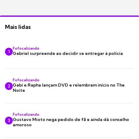
Mais lidas
Fofocalizando
1
Gabriel surpreende ao decidir se entregar à polícia
Fofocalizando
Gabi e Rapha lançam DVD e relembram início no The
2
Noite
Fofocalizando
Gustavo Mioto nega pedido de fã e ainda dá conselho
3
amoroso