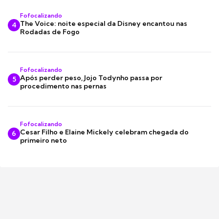
Fofocalizando
The Voice: noite especial da Disney encantou nas
4
Rodadas de Fogo
Fofocalizando
Após perder peso, Jojo Todynho passa por
5
procedimento nas pernas
Fofocalizando
Cesar Filho e Elaine Mickely celebram chegada do
6
primeiro neto