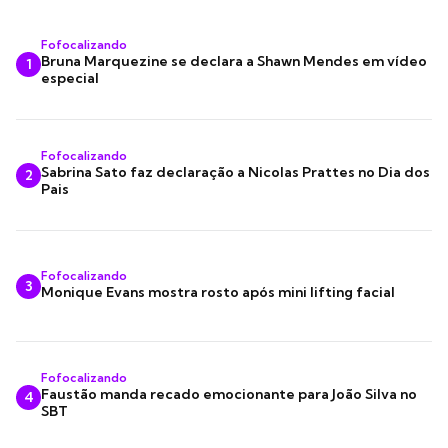
Fofocalizando
Bruna Marquezine se declara a Shawn Mendes em vídeo
1
especial
Fofocalizando
Sabrina Sato faz declaração a Nicolas Prattes no Dia dos
2
Pais
Fofocalizando
3
Monique Evans mostra rosto após mini lifting facial
Fofocalizando
Faustão manda recado emocionante para João Silva no
4
SBT