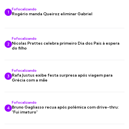
Fofocalizando
1
Rogério manda Queiroz eliminar Gabriel
Fofocalizando
Nicolas Prattes celebra primeiro Dia dos Pais à espera
2
do filho
Fofocalizando
Rafa Justus exibe festa surpresa após viagem para
3
Grécia com a mãe
Fofocalizando
Bruno Gagliasso recua após polêmica com drive-thru:
4
"Fui imaturo"