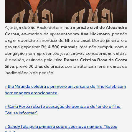
A Justiça de São Paulo determinou a
prisão civil de Alexandre
Correa
, ex-marido da apresentadora
Ana Hickmann
, por não
pagar a pensão alimentícia do filho do casal. Desde janeiro, ele
deveria depositar
R$ 4.500 mensais
, mas não cumpriu com a
obrigação nem apresentou justificativas consideradas válidas.
A decisão, assinada pela juíza
Renata Cristina Rosa da Costa
Silva
, prevê
30 dias de prisão
, como autoriza a lei em casos de
inadimplência de pensão.
+ Bia Miranda celebra o primeiro aniversário do filho Kaleb com
homenagem emocionante
+ Carla Perez rebate acusação de bomba e defende o filho:
"Vai se informar"
+ Sandy fala pela primeira sobre seu novo namoro: "Estou