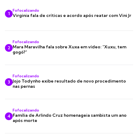
Fofocalizando
1
Virginia fala de críticas e acordo após reatar com Vini Jr
Fofocalizando
Mara Maravilha fala sobre Xuxa em vídeo: "Xuxu, tem
2
gogó?"
Fofocalizando
Jojo Todynho exibe resultado de novo procedimento
3
nas pernas
Fofocalizando
Família de Arlindo Cruz homenageia sambista um ano
4
após morte