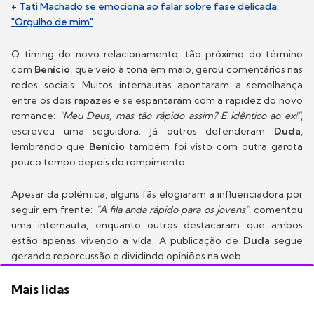
+ Tati Machado se emociona ao falar sobre fase delicada:
"Orgulho de mim"
O timing do novo relacionamento, tão próximo do término
com
Benício
, que veio à tona em maio, gerou comentários nas
redes sociais. Muitos internautas apontaram a semelhança
entre os dois rapazes e se espantaram com a rapidez do novo
romance:
"Meu Deus, mas tão rápido assim? E idêntico ao ex!"
,
escreveu uma seguidora. Já outros defenderam
Duda
,
lembrando que
Benício
também foi visto com outra garota
pouco tempo depois do rompimento.
Apesar da polêmica, alguns fãs elogiaram a influenciadora por
seguir em frente:
"A fila anda rápido para os jovens"
, comentou
uma internauta, enquanto outros destacaram que ambos
estão apenas vivendo a vida. A publicação de
Duda
segue
gerando repercussão e dividindo opiniões na web.
Mais lidas