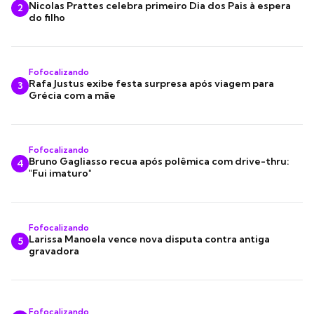
Nicolas Prattes celebra primeiro Dia dos Pais à espera
2
do filho
Fofocalizando
Rafa Justus exibe festa surpresa após viagem para
3
Grécia com a mãe
Fofocalizando
Bruno Gagliasso recua após polêmica com drive-thru:
4
"Fui imaturo"
Fofocalizando
Larissa Manoela vence nova disputa contra antiga
5
gravadora
Fofocalizando